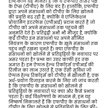
दृष्टिकोण यह मानता है कि ये एफपीए तीसरे पक्ष
के ऐप्स (टीपीए) के लिए बंद हैं। हालाँकि, एफपीए
द्वारा अपने संसाधनों को टीपीए के लिए खोलने
की प्रवृत्ति बढ़ रही है, क्योंकि वे एप्लिकेशन
प्रोग्रामिंग इंटरफेस (एपीआई) प्रदान करते हैं जो
टीपीए को अपने संसाधनों तक पहुंचने की
अनुमति देते हैं। प्रतिद्वंद्वी अभी भी मौजूद हैं, क्योंकि
कई टीपीए इन संसाधनों पर अपने सीमित
नियंत्रण के कारण एफपीए के खुले संसाधनों तक
पहुंच नहीं रखना चुनते हैं। क्या एफपीए के
संसाधनों को खोलने से प्रतिद्वंद्वियों के नवाचार पर
असर पड़ता है? प्रश्न का उत्तर काफी हद तक
अज्ञात है। हम ऐप्पल हेल्थ रिकॉर्ड्स एपीआई की
रिलीज़ का लाभ उठाते हैं, एक ऐसी सुविधा जो
ऐप्पल हेल्थ रिकॉर्ड्स को टीपीए में खोलती है, एक
अर्ध-प्रयोग डिजाइन करने के लिए जो जांच करती
है कि एफपीए के संसाधनों को खोलने से
प्रतिद्वंद्वियों के नवाचारों पर क्या और कैसे प्रभाव
पड़ता है। कई विश्लेषणों के माध्यम से, हम यह
निष्कर्ष निकालते हैं कि एफपीए के संसाधनों को
टीपीए के लिए खोलने से प्रतिद्वंद्वियों के लिए फ्री-