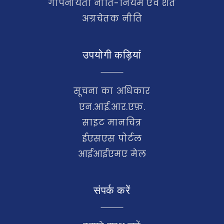
गोपनीयता नीति-नियम एवं शर्तें
अग्रचेतक नीति
उपयोगी कड़ियां
सूचना का अधिकार
एन.आई.आर.एफ़.
साइट मानचित्र
ईएसएस पोर्टल
आईआईएमए मेल
संपर्क करें