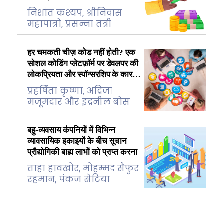
निशांत कश्यप, श्रीनिवास
महापात्रो, प्रसन्ना तंत्री
हर चमकती चीज़ कोड नहीं होती? एक
सोशल कोडिंग प्लेटफ़ॉर्म पर डेवलपर की
लोकप्रियता और स्पॉन्सरशिप के कारकों
को समझना
प्रहर्षिता कृष्णा, अद्रिजा
मजूमदार और इंद्रनील बोस
बहु-व्यवसाय कंपनियों में विभिन्न
व्यावसायिक इकाइयों के बीच सूचान
प्रौद्योगिकी बाह्य लाभों को प्राप्त करना
ताहा हावखोर, मोहम्मद सैफुर
रहमान, पंकज सेटिया