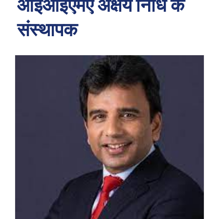
आईआईएमए अक्षय निधि के
संस्थापक